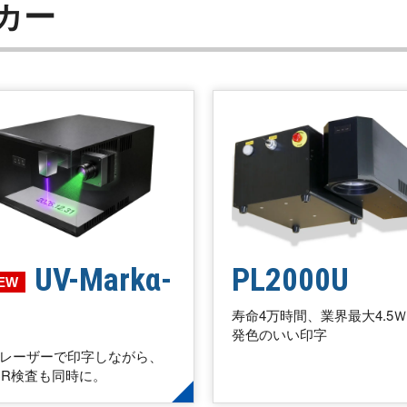
カー
UV-Markα-
PL2000U
EW
寿命4万時間、業界最大4.5
発色のいい印字
Vレーザーで印字しながら、
CR検査も同時に。