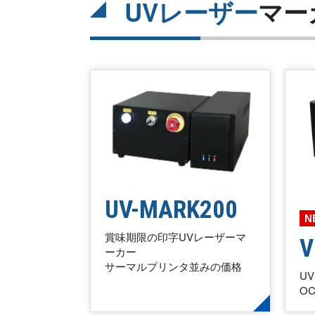
UVレーザー
マー
UV-MARK200
N
賞味期限の印字UVレーザーマ
V
ーカー
サーマルプリンタ並みの価格
U
O