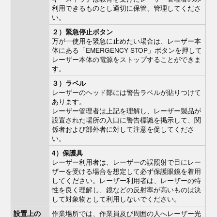
利用できるものとし適切に保管、管理してくださ
い。
２）緊急停止ボタン
万が一使用を緊急に止めたい場合は、レーザー本
体にある「EMERGENCY STOP」ボタンを押して
レーザー本体の電源をストップすることができま
す。
３）ラベル
レーザーのヘッド部には警告ラベルが貼りつけて
あります。
レーザー管理者は上記を理解し、レーザー製品が
設置された場所の入口に警告標識を掲示して、関
係者および部外者に対して注意を促してくださ
い。
4）保護具
レーザー利用者は、レーザーの誤照射で目にレー
ザーを受ける場合を想定して必ず保護眼鏡を着用
してください。レーザー利用者は、レーザーの特
性を良く理解し、鏡などの反射率が高いものは決
して対象物として利用しないでください。
作業場所では、作業員及び周囲の人へレーザー光
設置上の