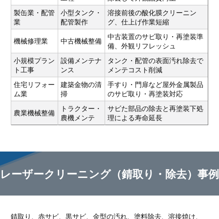
製缶業・配管
小型タンク・
溶接前後の酸化膜クリーニン
業
配管製作
グ、仕上げ作業短縮
中古装置のサビ取り・再塗装準
機械修理業
中古機械整備
備、外観リフレッシュ
小規模プラン
設備メンテナ
タンク・配管の表面汚れ除去で
ト工事
ンス
メンテコスト削減
住宅リフォー
建築金物の清
手すり・門扉など屋外金属製品
ム業
掃
のサビ取り・再塗装対応
トラクター・
サビた部品の除去と再塗装下処
農業機械整備
農機メンテ
理による寿命延長
レーザークリーニング（錆取り・除去）事例
錆取り、赤サビ、黒サビ、金型の汚れ、塗料除去、溶接焼け、