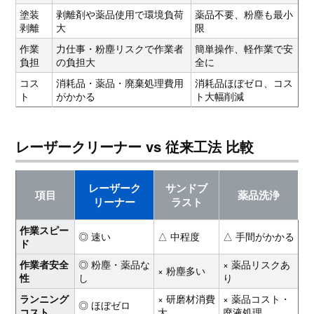
塗装
剥離剤や薬品使用で環境負荷
薬品不要、粉塵も最小
剥離
大
限
作業
力仕事・粉塵リスクで作業者
簡単操作、軽作業で安
負担
の負担大
全に
コス
消耗品・薬品・廃棄処理費用
消耗品ほぼゼロ、コス
ト
がかかる
ト大幅削減
レーザークリーナー vs 従来工法 比較
レーザーク
サンドブ
項目
薬品洗浄
リーナー
ラスト
作業スピー
◎ 速い
△ 中程度
△ 手間がかかる
ド
◎ 粉塵・薬品な
× 薬品リスクあ
作業者安全
× 粉塵多い
し
り
性
× 研磨材消費
× 薬品コスト・
ランニング
◎ ほぼゼロ
大
廃液処理
コスト