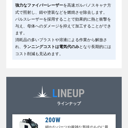
を高速ガルバノスキャナ方
強力なファイバーレーザー
式で照射し、錆や塗装などを燃焼させ除去します。
パルスレーザーを採用することで効果的に熱と衝撃を
与え、母体へのダメージを抑えて加工することができ
ます。
消耗品の多いブラストや溶液による作業から解放さ
れ、
となり長期的には
ランニングコストは電気代のみ
コスト削減も見込めます。
L
INEUP
ラインナップ
200W
細かなパーツや複雑な形状のものに最