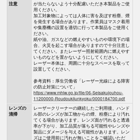
が当たらないよう十分配慮いただき本製品をご使
注意
用ください。
加工対象物によっては人体に害を及ぼす粉塵、煙
を発生する場合があります。作業員はマスク着用
や集塵機の設置を適切に行って本製品をご使用く
ださい。
紙や油、ガスなどの燃えやすいものや環境下の場
合、火災を起こす場合がありますので十分注意し
てください。またレーザー照射範囲内に燃えやす
いものなどを置かないようにしてください。
レーザー本体は、周囲に十分なスペースを取って
設置してください。
参考資料：厚生労働省「レーザー光線による障害
の防止対策について」
https://www.mhlw.go.jp/file/06-Seisakujouhou-
11200000-Roudoukijunkyoku/0000184700.pdf
レーザークリーナーの継続したご利用後、ハンド
レンズの
ル部のレンズが加工物からの煙、粉塵により汚れ
清掃
てくる場合があります。レンズ面が汚れると透過
率が下がり、加工品質が落ちる可能性やレンズや
製品にダメージを与える可能性があります。レン
ズはご使用前に汚れが無いことをご確認いただ