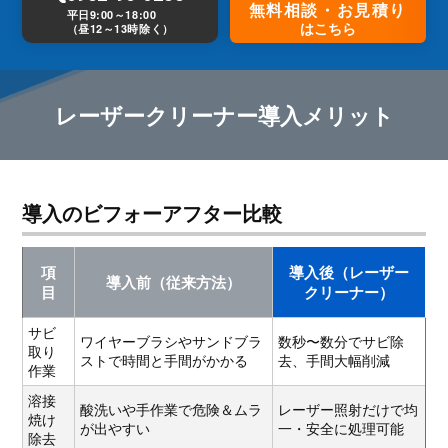
無料相談・お見積り
平日9:00～18:00
はこちら
（昼12～13時除く）
レーザークリーナー導入メリット
導入のビフォーアフター比較
項
導入後（レーザー
導入前（従来方法）
目
クリーナー）
サビ
ワイヤーブラシやサンドブラ
数秒〜数分でサビ除
取り
ストで時間と手間がかかる
去、手間大幅削減
作業
溶接
酸洗いや手作業で危険＆ムラ
レーザー照射だけで均
焼け
が出やすい
一・安全に処理可能
除去