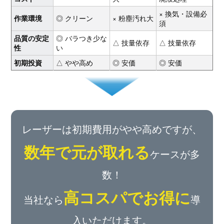
× 換気・設備必
◎ クリーン
× 粉塵汚れ大
作業環境
須
◎ バラつき少な
品質の安定
△ 技量依存
△ 技量依存
い
性
△ やや高め
◎ 安価
◎ 安価
初期投資
レーザーは初期費用がやや高めですが、
数年で元が取れる
ケースが多
数！
高コスパでお得に
当社なら
導
入いただけます。