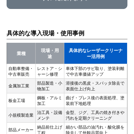
具体的な導入現場・使用事例
現場・用
具体的なレーザークリーナ
業種
途
ー活用例
自動車整備・
レストア・シ
車体下部のサビ取り、塗装剥離
中古車販売
ャーシ修理
で中古車価値アップ
部品製造・小
溶接後の黒皮・スパッタ除去で
金属加工業
物加工
表面仕上げ向上
鋼板・アルミ
曲げ・プレス後の表面処理、塗
板金工場
加工
装前下地処理
治工具・設備
金型、ジグ、工具の焼き付きや
小規模製造業
メンテ
汚れを定期クリーニング
納品前仕上げ
細かい部品の油汚れ・酸化膜を
部品メーカー
工程
除去して外観品質向上