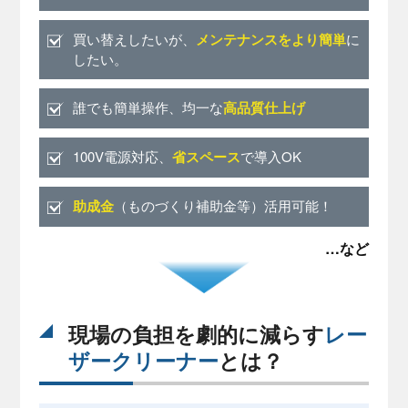
買い替えしたいが、
メンテナンスをより簡単
に
したい。
誰でも簡単操作、均一な
高品質仕上げ
100V電源対応、
省スペース
で導入OK
助成金
（ものづくり補助金等）活用可能！
…など
現場の負担を劇的に減らす
レー
ザークリーナー
とは？