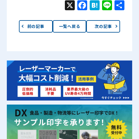
X
Face
Hate
Line
共有
boo
na
k
前の記事
一覧へ戻る
次の記事