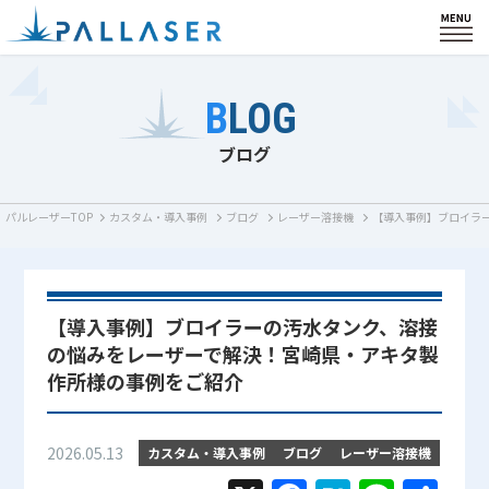
HOME
BLOG
製品紹介
ブログ
私たちの強み
パルレーザーTOP
カスタム・導入事例
ブログ
レーザー溶接機
【導入事例】ブロイラ
カスタム・導入事例
会社情報
【導入事例】ブロイラーの汚水タンク、溶接
の悩みをレーザーで解決！宮崎県・アキタ製
サポート
作所様の事例をご紹介
ブログ
2026.05.13
カスタム・導入事例
ブログ
レーザー溶接機
お知らせ