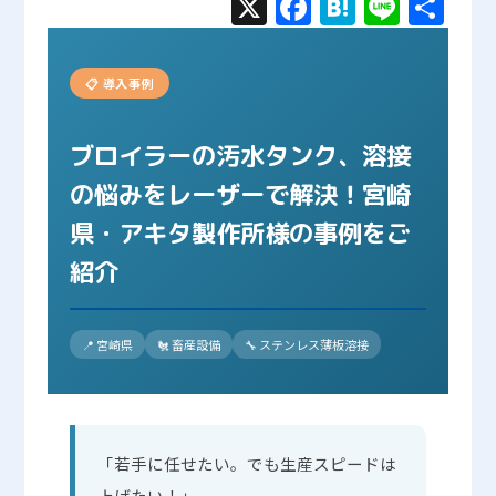
X
Face
Hate
Line
共有
ショップ
boo
na
k
📋 導入事例
ブロイラーの汚水タンク、溶接
の悩みをレーザーで解決！宮崎
県・アキタ製作所様の事例をご
紹介
📍 宮崎県
🐔 畜産設備
🔧 ステンレス薄板溶接
「若手に任せたい。でも生産スピードは
上げたい！」