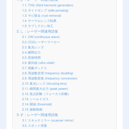
THG (third harmonic generation)
ショップ
サイドポンプ (side pumping)
サビ除去 (rust removal)
サーマルレンズ効果
サブミクロン加工
し：レーザー関連用語集
CW (continuous wave)
CO2レーザーマーカー
集光レンズ
瞬間出力
照射時間
紫外線 (ultra violet)
遮蔽ボックス
周波数倍増 (frequency doubling)
周波数変換 (frequency conversion)
集光レンズ (focusing lens)
瞬間最大出力 (peak power)
焦点距離（フォーカス距離）
シールドガス
閾値 (threshold)
振動制御
す：レーザー関連用語集
スキャナミラー (scanner mirror)
スポット溶接