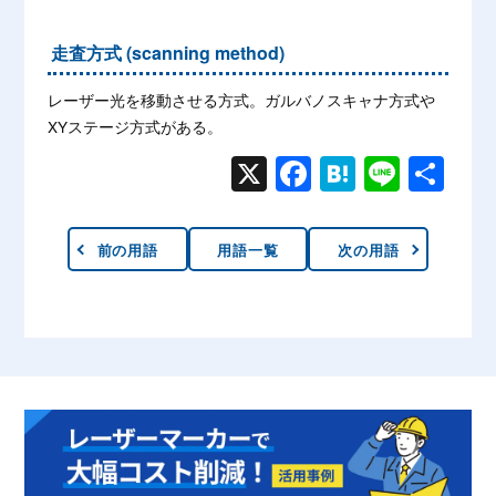
走査方式 (scanning method)
レーザー光を移動させる方式。ガルバノスキャナ方式や
XYステージ方式がある。
X
Face
Hate
Line
共有
book
na
前の用語
用語一覧
次の用語