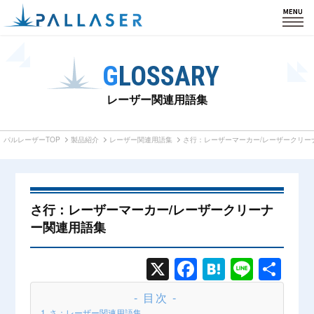
HOME
GLOSSARY
製品紹介
レーザー関連用語集
私たちの強み
パルレーザーTOP
製品紹介
レーザー関連用語集
さ行：レーザーマーカー/レーザークリー
カスタム・導入事例
会社情報
さ行：レーザーマーカー/レーザークリーナ
ー関連用語集
サポート
ブログ
X
Face
Hate
Line
共有
book
na
- 目次 -
お知らせ
さ：レーザー関連用語集