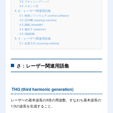
スキャニングヘッド
スポット径
せ：レーザー関連用語集
制御ソフトウェア (control software)
洗浄機 (cleaning machine)
線幅 (linewidth)
偏光子 (polarizer)
Z軸制御
そ：レーザー関連用語集
走査方式 (scanning method)
さ：レーザー関連用語集
THG (third harmonic generation)
レーザーの基本波長の3倍の周波数、すなわち基本波長の
1/3の波長を生成すること。