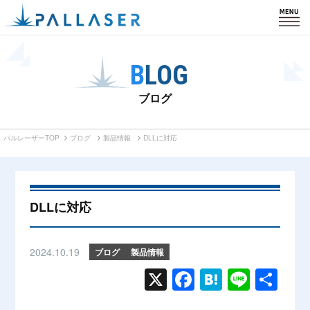
HOME
BLOG
製品紹介
ブログ
私たちの強み
パルレーザーTOP
ブログ
製品情報
DLLに対応
カスタム・導入事例
会社情報
DLLに対応
サポート
2024.10.19
ブログ
製品情報
ブログ
X
Face
Hate
Line
共有
お知らせ
book
na