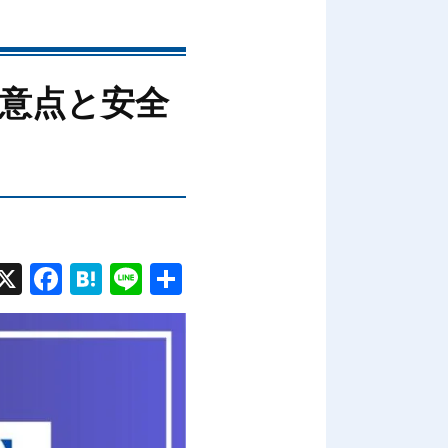
意点と安全
X
Fac
Hat
Line
共有
ebo
ena
ok