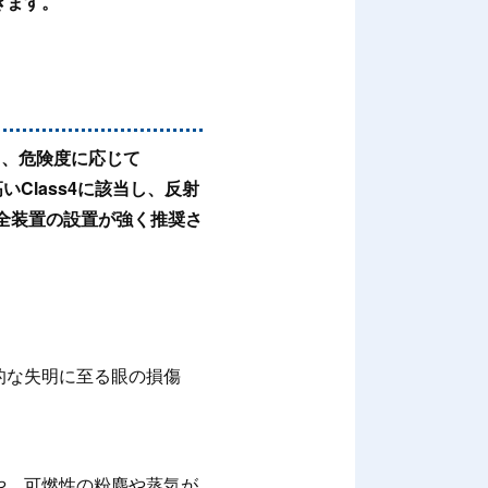
きます。
り、危険度に応じて
Class4に該当し、反射
安全装置の設置が強く推奨さ
的な失明に至る眼の損傷
や、可燃性の粉塵や蒸気が