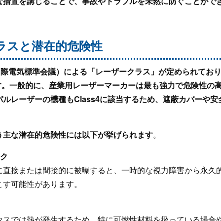
な措置を講じることで、事故やトラブルを未然に防ぐことがで
ークラスと潜在的危険性
（国際電気標準会議）による「レーザークラス」が定められてお
れます。一般的に、産業用レーザーマーカーは最も強力で危険性の高い
ルレーザーの機種もClass4に該当するため、遮蔽カバーや
う主な潜在的危険性には以下が挙げられます
。
スク
に直接または間接的に被曝すると、一時的な視力障害から永久
こす可能性があります。
セスでは熱が発生するため、特に可燃性材料を扱っている場合