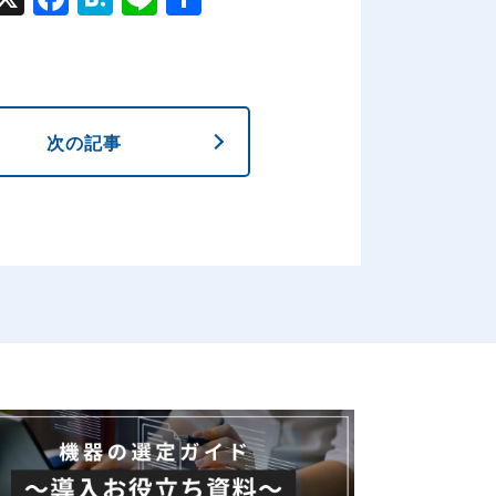
ebo
ena
ok
次の記事