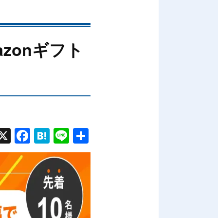
zonギフト
X
Fac
Hat
Line
共有
ebo
ena
ok