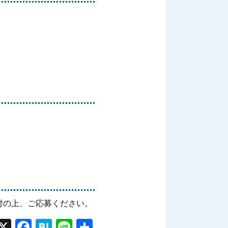
付の上、ご応募ください。
X
Fac
Hat
Line
共有